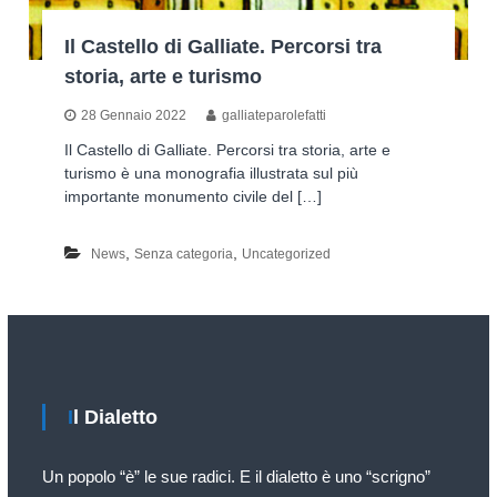
D
t
i
Il Castello di Galliate. Percorsi tra
t
a
l
storia, arte e turismo
i
e
–
t
28 Gennaio 2022
galliateparolefatti
G
t
a
Il Castello di Galliate. Percorsi tra storia, arte e
r
l
turismo è una monografia illustrata sul più
u
e
importante monumento civile del […]
p
G
a
p
l
,
,
News
Senza categoria
Uncategorized
o
l
D
i
a
i
t
a
e
l
s
e
e
O
Il Dialetto
t
D
t
V
a
Un popolo “è” le sue radici. E il dialetto è uno “scrigno”