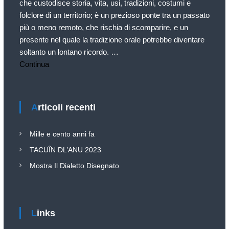
l
che custodisce storia, vita, usi, tradizioni, costumi e
e
folclore di un territorio; è un prezioso ponte tra un passato
G
più o meno remoto, che rischia di scomparire, e un
a
presente nel quale la tradizione orale potrebbe diventare
l
soltanto un lontano ricordo. …
l
Continua
i
a
t
Articoli recenti
e
s
Mille e cento anni fa
e
O
TACUÎN DL’ANU 2023
D
Mostra Il Dialetto Disegnato
V
Links