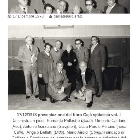
D
t
i
t
a
17 Dicembre 1978
galliateparolefatti
l
i
e
–
t
G
t
a
r
l
u
e
p
G
a
p
l
o
l
D
i
a
i
t
a
e
l
s
e
e
O
17/12/1978 presentazione del libro Gajà spitascià vol. I
t
D
Da sinistra in piedi: Bernardo Pollastro (
Şacò
), Umberto Cardano
t
V
(
Pec
), Antonio Garzulano (Garʐürön), Clara Percio Percino (
nòna
a
Calîn)
, Angelo Belletti (
Didò
), Mario Airoldi (
Şbriᶊîn
) sindaco di