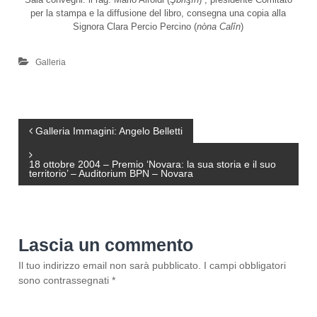
per la stampa e la diffusione del libro, consegna una copia alla
Signora Clara Percio Percino (
nòna Calîn
)
Galleria
N
Galleria Immagini: Angelo Belletti
a
18 ottobre 2004 – Premio ‘Novara: la sua storia e il suo
territorio’ – Auditorium BPN – Novara
v
i
Lascia un commento
g
Il tuo indirizzo email non sarà pubblicato.
I campi obbligatori
sono contrassegnati
*
a