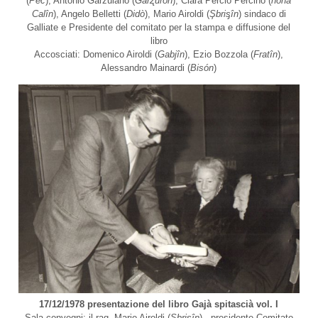
(
Pec
), Antonio Garzulano (
Garʐürön
), Clara Percio Percino (
nòna
Calîn
), Angelo Belletti (
Didò
), Mario Airoldi (
Şbriᶊîn
) sindaco di
Galliate e Presidente del comitato per la stampa e diffusione del
libro
Accosciati: Domenico Airoldi (
Gabjîn
), Ezio Bozzola (
Fratîn
),
Alessandro Mainardi (
Bisón
)
17/12/1978 presentazione del libro Gajà spitascià vol. I
Sala convegni: il rag. Mario Airoldi (
Şbriᶊîn
) , presidente Comitato