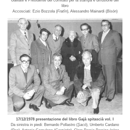
Galliate e Presidente del comitato per la stampa e diffusione del
l
libro
e
Accosciati: Ezio Bozzola (
Fratîn
), Alessandro Mainardi (
Bisón
)
G
a
l
l
i
a
t
e
s
e
O
D
V
17/12/1978 presentazione del libro Gajà spitascià vol. I
Da sinistra in piedi: Bernardo Pollastro (
Şacò
), Umberto Cardano