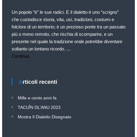
l
e
Un popolo “è” le sue radici. E il dialetto è uno “scrigno”
G
che custodisce storia, vita, usi, tradizioni, costumi e
a
folclore di un territorio; è un prezioso ponte tra un passato
l
più o meno remoto, che rischia di scomparire, e un
l
presente nel quale la tradizione orale potrebbe diventare
i
soltanto un lontano ricordo. …
a
Continua
t
e
s
Articoli recenti
e
O
D
Mille e cento anni fa
V
TACUÎN DL’ANU 2023
Mostra Il Dialetto Disegnato