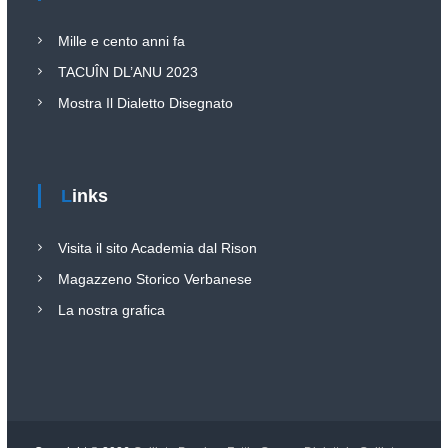
l
o
e
n
Mille e cento anni fa
e
G
l
TACUÎN DL’ANU 2023
a
i
l
Mostra Il Dialetto Disegnato
b
r
l
o
i
P
a
o
Links
r
t
t
e
a
s
Visita il sito Academia dal Rison
S
a
e
Magazzeno Storico Verbanese
n
O
P
La nostra grafica
D
i
e
V
t
r
o
–
P
ò