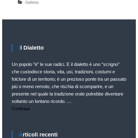
D
Galleria
5
t
i
s
t
a
e
l
t
i
e
t
–
t
e
G
t
m
a
b
r
l
Il Dialetto
r
u
e
e
p
G
2
a
Un popolo “è” le sue radici. E il dialetto è uno “scrigno”
0
p
l
1
che custodisce storia, vita, usi, tradizioni, costumi e
o
l
0
folclore di un territorio; è un prezioso ponte tra un passato
D
i
–
a
più o meno remoto, che rischia di scomparire, e un
P
i
t
r
presente nel quale la tradizione orale potrebbe diventare
a
e
e
soltanto un lontano ricordo. …
l
s
s
e
Continua
e
e
O
n
t
D
t
t
V
a
z
a
Articoli recenti
i