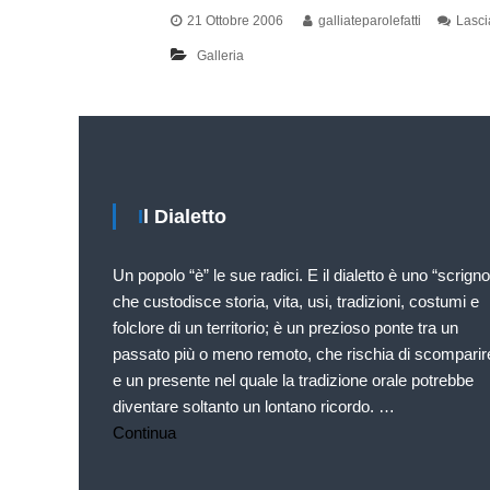
u
a
21 Ottobre 2006
galliateparolefatti
Lasc
p
t
Galleria
p
t
o
i
D
–
i
G
a
r
l
e
u
Il Dialetto
t
p
t
p
a
Un popolo “è” le sue radici. E il dialetto è uno “scrigno
o
l
che custodisce storia, vita, usi, tradizioni, costumi e
D
e
folclore di un territorio; è un prezioso ponte tra un
i
G
passato più o meno remoto, che rischia di scomparir
a
a
l
e un presente nel quale la tradizione orale potrebbe
l
l
diventare soltanto un lontano ricordo. …
e
i
Continua
t
a
t
t