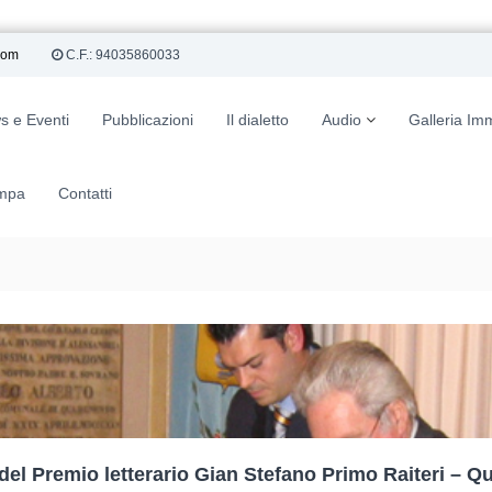
com
C.F.: 94035860033
s e Eventi
Pubblicazioni
Il dialetto
Audio
Galleria Im
mpa
Contatti
 del Premio letterario Gian Stefano Primo Raiteri – Q