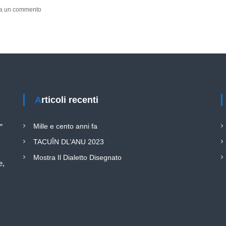
s
ia un commento
u
2
1
o
t
t
o
b
r
Articoli recenti
e
2
0
Mille e cento anni fa
”
0
6
TACUÎN DL’ANU 2023
–
O
Mostra Il Dialetto Disegnato
e,
t
t
a
v
a
e
d