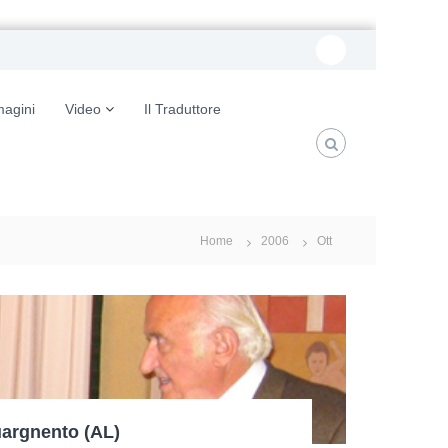
w
e
magini
Video
Il Traduttore
b
Home
2006
Ott
uargnento (AL)