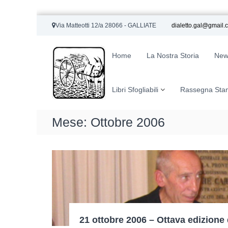
S
Via Matteotti 12/a 28066 - GALLIATE
dialetto.gal@gmail.
a
G
S
l
a
i
t
Home
La Nostra Storia
New
t
a
l
o
a
l
U
l
i
Libri Sfogliabili
Rassegna Sta
f
c
a
f
o
t
i
n
Mese:
Ottobre 2006
e
c
t
P
i
e
a
n
a
l
u
r
e
t
o
d
o
l
e
e
l
e
G
21 ottobre 2006 – Ottava edizione
F
r